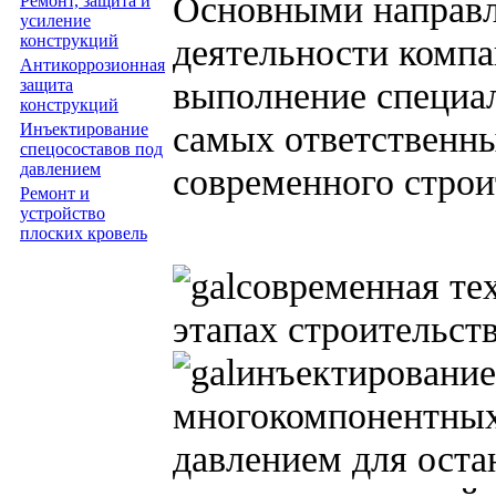
Основными направл
Ремонт, защита и
усиление
деятельности комп
конструкций
Антикоррозионная
выполнение специа
защита
конструкций
самых ответственн
Инъектирование
спецосоставов под
давлением
современного строи
Ремонт и
устройство
плоских кровель
современная те
этапах строительст
инъектирование
многокомпонентных
давлением для оста